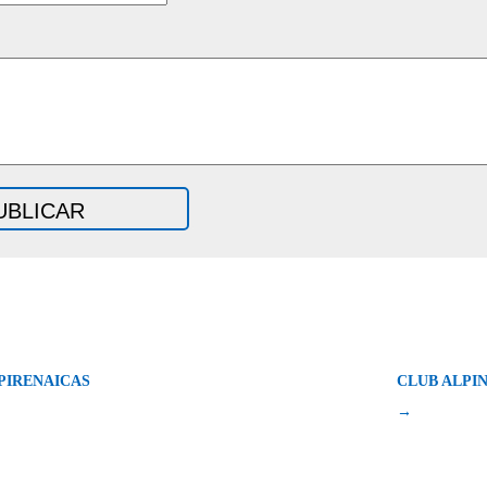
PIRENAICAS
CLUB ALPI
→